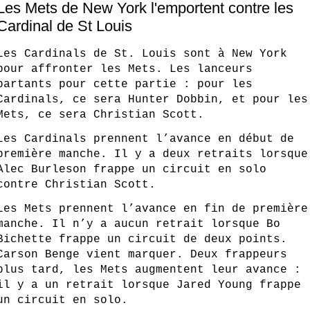
Les Mets de New York l'emportent contre les
Cardinal de St Louis
Les Cardinals de St. Louis sont à New York 
pour affronter les Mets. Les lanceurs 
partants pour cette partie : pour les 
Cardinals, ce sera Hunter Dobbin, et pour les 
Mets, ce sera Christian Scott.
Les Cardinals prennent l’avance en début de 
première manche. Il y a deux retraits lorsque 
Alec Burleson frappe un circuit en solo 
contre Christian Scott.
Les Mets prennent l’avance en fin de première 
manche. Il n’y a aucun retrait lorsque Bo 
Bichette frappe un circuit de deux points. 
Carson Benge vient marquer. Deux frappeurs 
plus tard, les Mets augmentent leur avance : 
il y a un retrait lorsque Jared Young frappe 
un circuit en solo.