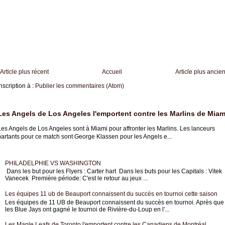
Article plus récent
Accueil
Article plus ancie
nscription à :
Publier les commentaires (Atom)
Les Angels de Los Angeles l'emportent contre les Marlins de Miam
es Angels de Los Angeles sont à Miami pour affronter les Marlins. Les lanceurs
partants pour ce match sont George Klassen pour les Angels e...
PHILADELPHIE VS WASHINGTON
Dans les but pour les Flyers : Carter hart Dans les buts pour les Capitals : Vitek
Vanecek Première période: C'est le retour au jeux ...
Les équipes 11 ub de Beauport connaissent du succès en tournoi cette saison
Les équipes de 11 UB de Beauport connaissent du succès en tournoi. Après que
les Blue Jays ont gagné le tournoi de Rivière-du-Loup en l'...
Les Maple Leafs de Toronto l'emportent contre les Canadiens de Montréal