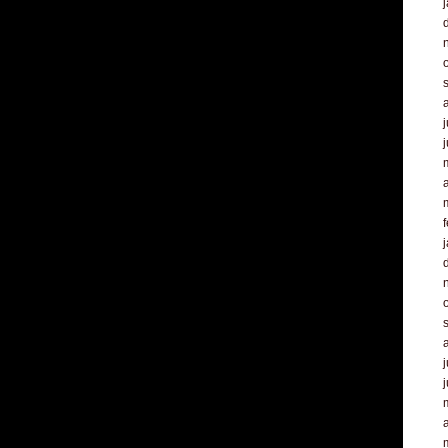
j
a
f
j
a