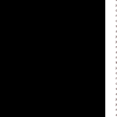
f
j
a
f
j
a