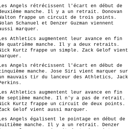
Les Angels rétrécissent l'écart en début de
deuxième manche. Il y a un retrait. Donovan
Walton frappe un circuit de trois points.
Nolan Schanuel et Denzer Guzman viennent
aussi marquer.
Les Athletics augmentent leur avance en fin
de quatrième manche. Il y a deux retraits.
Nick Kurtz frappe un simple. Zack Gelof vient
marquer.
Les Angels rétrécissent l'écart en début de
cinquième manche. Jose Siri vient marquer sur
un mauvais tir du lanceur des Athletics, Jack
Perkins.
Les Athletics augmentent leur avance en fin
de septième manche. Il n'y a pas de retrait.
Nick Kurtz frappe un circuit de deux points.
Zack Gelof vient aussi marquer.
Les Angels égalisent le pointage en début de
huitième manche. Il y a un retrait. Denzer