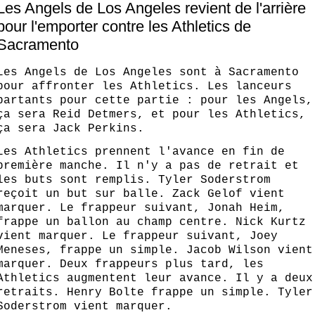
Les Angels de Los Angeles revient de l'arrière
pour l'emporter contre les Athletics de
Sacramento
Les Angels de Los Angeles sont à Sacramento
pour affronter les Athletics. Les lanceurs
partants pour cette partie : pour les Angels,
ça sera Reid Detmers, et pour les Athletics,
ça sera Jack Perkins.
Les Athletics prennent l'avance en fin de
première manche. Il n'y a pas de retrait et
les buts sont remplis. Tyler Soderstrom
reçoit un but sur balle. Zack Gelof vient
marquer. Le frappeur suivant, Jonah Heim,
frappe un ballon au champ centre. Nick Kurtz
vient marquer. Le frappeur suivant, Joey
Meneses, frappe un simple. Jacob Wilson vient
marquer. Deux frappeurs plus tard, les
Athletics augmentent leur avance. Il y a deux
retraits. Henry Bolte frappe un simple. Tyler
Soderstrom vient marquer.