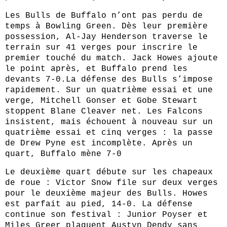
Les Bulls de Buffalo n’ont pas perdu de
temps à Bowling Green. Dès leur première
possession, Al-Jay Henderson traverse le
terrain sur 41 verges pour inscrire le
premier touché du match. Jack Howes ajoute
le point après, et Buffalo prend les
devants 7-0.La défense des Bulls s’impose
rapidement. Sur un quatrième essai et une
verge, Mitchell Gonser et Gobe Stewart
stoppent Blane Cleaver net. Les Falcons
insistent, mais échouent à nouveau sur un
quatrième essai et cinq verges : la passe
de Drew Pyne est incomplète. Après un
quart, Buffalo mène 7-0
Le deuxième quart débute sur les chapeaux
de roue : Victor Snow file sur deux verges
pour le deuxième majeur des Bulls. Howes
est parfait au pied, 14-0. La défense
continue son festival : Junior Poyser et
Miles Greer plaquent Austyn Dendy sans