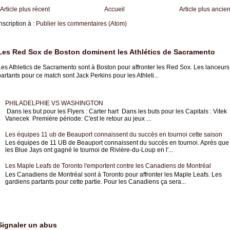
Article plus récent
Accueil
Article plus ancie
nscription à :
Publier les commentaires (Atom)
Les Red Sox de Boston dominent les Athlétics de Sacramento
Les Athletics de Sacramento sont à Boston pour affronter les Red Sox. Les lanceurs
artants pour ce match sont Jack Perkins pour les Athleti...
PHILADELPHIE VS WASHINGTON
Dans les but pour les Flyers : Carter hart Dans les buts pour les Capitals : Vitek
Vanecek Première période: C'est le retour au jeux ...
Les équipes 11 ub de Beauport connaissent du succès en tournoi cette saison
Les équipes de 11 UB de Beauport connaissent du succès en tournoi. Après que
les Blue Jays ont gagné le tournoi de Rivière-du-Loup en l'...
Les Maple Leafs de Toronto l'emportent contre les Canadiens de Montréal
Les Canadiens de Montréal sont à Toronto pour affronter les Maple Leafs. Les
gardiens partants pour cette partie. Pour les Canadiens ça sera...
Signaler un abus