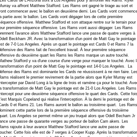
Les Cards de L'Arizona sont à Los Angeles pour y affronter les Rams. Kyler
Murray va affront Matthew Stafford. Les Rams ont gagné le tirage au sort et
vont commencer avec le ballon en deuxième demi. Les Cards vont commence
la partie avec le ballon. Les Cards vont dégager lors de cette première
séquence offensive. Matthew Stafford et son attaque rentre sur le terrain pour
leur première séquence offensive. Les Rams vont aussi dégager. Les Rams
prennent l'avance alors Matthew Stafford lance une passe de quatre verges à
Odell Beckham JR. Avec la transformation d'un point de Matt Gay le pointage
est de 7-0 Los Angeles. Après un quart le pointage est Cards 0 et Rams 7 la
défensive des Rams fait de l'excellent travail. À leur première séquence
offensive du deuxième quart les Rams les Rams marque un autre touché.
Mathew Stafford y va d'une course d'une verge pour marquer le touché. Avec l
transformation d'un point de Matt Gay le pointage est 14-0 Los Angeles. La
défense des Rams est dominante les Cards ne réussissent à ne rien faire. Le
Rams réalisent le premier revirement de la partie alors que Kyler Murray est
intercepter par David Long à la ligne de trois et ramène ça pour le touché. Ave
la transformation de Matt Gay le pointage est de 21-0 Los Angeles. Les Rams
intercept pour une deuxième séquence offensive le quart des Cards. Cette foi
c'est Marquis Copeland qui réalise l'interception. À la demi le pointage est de
Cards 0 et Rams 21. Les Rams auront le ballon au troisième quart. Les Ram
dominent cette partie lors de la première séquence offensive du troisième
quart. Los Angeles se permet même un jeu truqué alors que Odell Becham Jr
lance une passe de quarante verges au porteur de ballon Cam akers. Les
Rams rajoute à leur avance Matthew Stafford lance une autre passe de
toucher. Cette fois elle est de 7 verges à Cooper Kupp. Après la transformatio