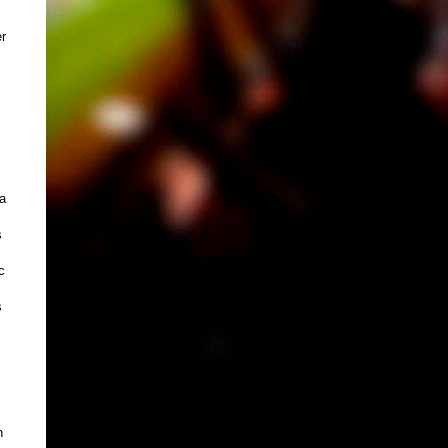
r
a
s
c
s
s
n