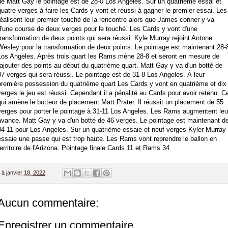
de Matt Gay le pointage est de 28-0 Los Angeles. Sur un quatrième essai et
quatre verges à faire les Cards y vont et réussi à gagner le premier essai. Les
réalisent leur premier touché de la rencontre alors que James conner y va
d'une course de deux verges pour le touché. Les Cards y vont d'une
transformation de deux points qui sera réussi. Kyle Murray rejoint Antone
Wesley pour la transformation de deux points. Le pointage est maintenant 28-
Los Angeles. Après trois quart les Rams mène 28-8 et seront en mesure de
rajouter des points au début du quatrième quart. Matt Gay y va d'un botté de
37 verges qui sera réussi. Le pointage est de 31-8 Los Angeles. À leur
première possession du quatrième quart Les Cards y vont en quatrième et dix
verges le jeu est réussi. Cependant il a pénalité au Cards pour avoir retenu. C
qui amène le botteur de placement Matt Prater. Il réussit un placement de 55
verges pour porter le pointage à 31-11 Los Angeles. Les Rams augmentent leu
avance. Matt Gay y va d'un botté de 46 verges. Le pointage est maintenant d
34-11 pour Los Angeles. Sur un quatrième essaie et neuf verges Kyler Murray
essaie une passe qui est trop haute. Les Rams vont reprendre le ballon en
territoire de l'Arizona. Pointage finale Cards 11 et Rams 34.
à
janvier 18, 2022
Aucun commentaire:
Enregistrer un commentaire