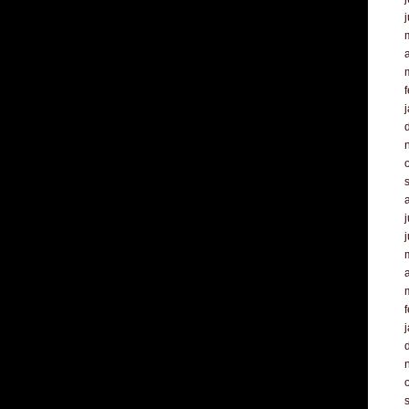
a
f
j
a
f