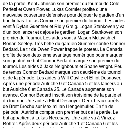
de la partie. Kent Johnson son premier du tournoi de Cole
Perfetti et Owen Power. Lukas Cormier profite d'une
mauvaise couverture défensive pour déjouer le gardien d'un
bon tir bas. Lucas Cormier son premier du tournoi. Les aides
vont à Dylan Guenther et Ridly Greig. Logan Stankoven y va
d'un bon lancer et déjoue le gardien. Logan Stankoven son
premier du Tournoi. Les aides vont à Mason Mctavish et
Ronan Seeley. Très belle du gardien Summer contre Connor
Bedard. Le tir de Owen Power frappe le poteau. Le Canada
profite de son deuxième avantage numérique pour marquer
son quatrième but Connor Bedard marque son premier du
tournoi. Les aides à Jake Neighbours et Shane Wright. Peu
de temps Connor Bedard marque son deuxième du tournoi
et de la période. Les aides à Will Cuylle et Elliot Desnoyer.
Après une période Autriche 0 et Canada 5 et les lancers au
but Autriche 6 et Canada 25. Le Canada augmente son
avance. Connor Bedard inscrit son troisième de la partie et
du tournoi. Une aide à Elliot Desnoyer. Deux beaux arrêts
de Brett Brochu sur Maximilian Hengelmuller. En fin de
période l'Autriche compte son premier but de la partie. Le
but appartient à Lukas Necesany. Une aide va à Vinzez
Rohrer. Après deux période Autriche 1 et Canada 6 et les