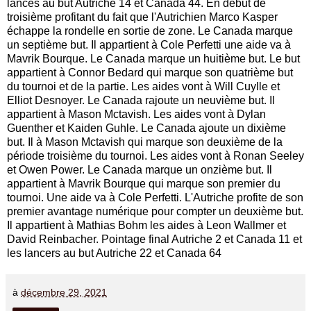
lancés au but Autriche 14 et Canada 44. En début de
troisième profitant du fait que l'Autrichien Marco Kasper
échappe la rondelle en sortie de zone. Le Canada marque
un septième but. Il appartient à Cole Perfetti une aide va à
Mavrik Bourque. Le Canada marque un huitième but. Le but
appartient à Connor Bedard qui marque son quatrième but
du tournoi et de la partie. Les aides vont à Will Cuylle et
Elliot Desnoyer. Le Canada rajoute un neuvième but. Il
appartient à Mason Mctavish. Les aides vont à Dylan
Guenther et Kaiden Guhle. Le Canada ajoute un dixième
but. Il à Mason Mctavish qui marque son deuxième de la
période troisième du tournoi. Les aides vont à Ronan Seeley
et Owen Power. Le Canada marque un onzième but. Il
appartient à Mavrik Bourque qui marque son premier du
tournoi. Une aide va à Cole Perfetti. L'Autriche profite de son
premier avantage numérique pour compter un deuxième but.
Il appartient à Mathias Bohm les aides à Leon Wallmer et
David Reinbacher. Pointage final Autriche 2 et Canada 11 et
les lancers au but Autriche 22 et Canada 64
à
décembre 29, 2021