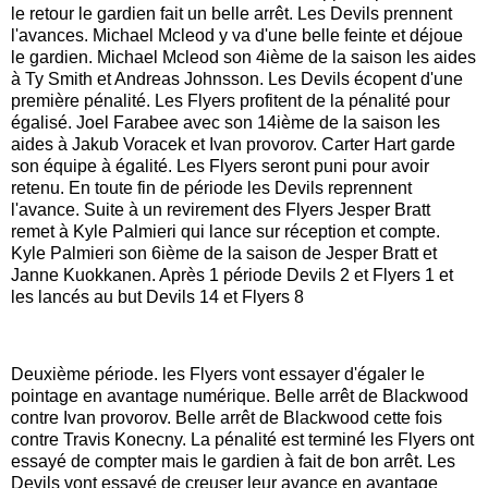
le retour le gardien fait un belle arrêt. Les Devils prennent
l'avances. Michael Mcleod y va d'une belle feinte et déjoue
le gardien. Michael Mcleod son 4ième de la saison les aides
à Ty Smith et Andreas Johnsson. Les Devils écopent d'une
première pénalité. Les Flyers profitent de la pénalité pour
égalisé. Joel Farabee avec son 14ième de la saison les
aides à Jakub Voracek et Ivan provorov. Carter Hart garde
son équipe à égalité. Les Flyers seront puni pour avoir
retenu. En toute fin de période les Devils reprennent
l'avance. Suite à un revirement des Flyers Jesper Bratt
remet à Kyle Palmieri qui lance sur réception et compte.
Kyle Palmieri son 6ième de la saison de Jesper Bratt et
Janne Kuokkanen. Après 1 période Devils 2 et Flyers 1 et
les lancés au but Devils 14 et Flyers 8
Deuxième période. les Flyers vont essayer d'égaler le
pointage en avantage numérique. Belle arrêt de Blackwood
contre Ivan provorov. Belle arrêt de Blackwood cette fois
contre Travis Konecny. La pénalité est terminé les Flyers ont
essayé de compter mais le gardien à fait de bon arrêt. Les
Devils vont essayé de creuser leur avance en avantage