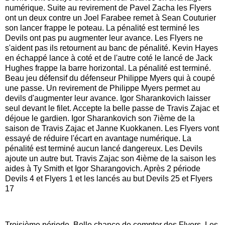
numérique. Suite au revirement de Pavel Zacha les Flyers
ont un deux contre un Joel Farabee remet à Sean Couturier
son lancer frappe le poteau. La pénalité est terminé les
Devils ont pas pu augmenter leur avance. Les Flyers ne
s'aident pas ils retournent au banc de pénalité. Kevin Hayes
en échappé lance à coté et de l'autre coté le lancé de Jack
Hughes frappe la barre horizontal. La pénalité est terminé.
Beau jeu défensif du défenseur Philippe Myers qui à coupé
une passe. Un revirement de Philippe Myers permet au
devils d'augmenter leur avance. Igor Sharankovich laisser
seul devant le filet. Accepte la belle passe de Travis Zajac et
déjoue le gardien. Igor Sharankovich son 7ième de la
saison de Travis Zajac et Janne Kuokkanen. Les Flyers vont
essayé de réduire l'écart en avantage numérique. La
pénalité est terminé aucun lancé dangereux. Les Devils
ajoute un autre but. Travis Zajac son 4ième de la saison les
aides à Ty Smith et Igor Sharangovich. Après 2 période
Devils 4 et Flyers 1 et les lancés au but Devils 25 et Flyers
17
Troisième période. Belle chance de compter des Flyers. Les