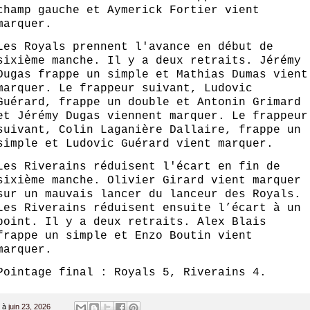
champ gauche et Aymerick Fortier vient
marquer.
Les Royals prennent l'avance en début de
sixième manche. Il y a deux retraits. Jérémy
Dugas frappe un simple et Mathias Dumas vient
marquer. Le frappeur suivant, Ludovic
Guérard, frappe un double et Antonin Grimard
et Jérémy Dugas viennent marquer. Le frappeur
suivant, Colin Laganière Dallaire, frappe un
simple et Ludovic Guérard vient marquer.
Les Riverains réduisent l'écart en fin de
sixième manche. Olivier Girard vient marquer
sur un mauvais lancer du lanceur des Royals.
Les Riverains réduisent ensuite l’écart à un
point. Il y a deux retraits. Alex Blais
frappe un simple et Enzo Boutin vient
marquer.
Pointage final : Royals 5, Riverains 4.
à
juin 23, 2026