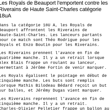
Les Royals de Beauport l'emportent contre les
Riverains de Haute Saint-Charles catégorie
18uA
Dans la catégorie 18U A, les Royals de
Beauport affrontent les Riverains de
Haute‑Saint‑Charles. Les lanceurs partants
pour ce match sont Théo Rodrigue pour les
Royals et Enzo Boutin pour les Riverains.
Les Riverains prennent l'avance en fin de
quatrième manche. Il y a un retrait lorsque
Alex Blais frappe un roulant au lanceur,
permettant à Jérôme Fortin de venir marquer.
Les Royals égalisent le pointage en début de
cinquième manche. Les buts sont remplis
lorsque Mathis Bilodeau Bédard reçoit un but
sur balles, et Jérémy Dugas vient marquer.
Les Riverains reprennent l'avance en fin de
cinquième manche. Il y a un retrait.
Charles‑Olivier Pelletier frappe un ballon au