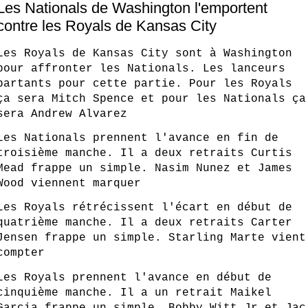
Les Nationals de Washington l'emportent
contre les Royals de Kansas City
Les Royals de Kansas City sont à Washington
pour affronter les Nationals. Les lanceurs
partants pour cette partie. Pour les Royals
ça sera Mitch Spence et pour les Nationals ça
sera Andrew Alvarez
Les Nationals prennent l'avance en fin de
troisième manche. Il a deux retraits Curtis
Mead frappe un simple. Nasim Nunez et James
Wood viennent marquer
Les Royals rétrécissent l'écart en début de
quatrième manche. Il a deux retraits Carter
Jensen frappe un simple. Starling Marte vient
compter
Les Royals prennent l'avance en début de
cinquième manche. Il a un retrait Maikel
Garcia frappe un simple. Bobby Witt Jr et Jac