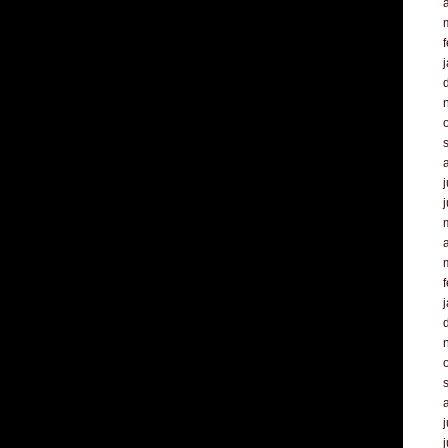
a
f
j
a
f
j