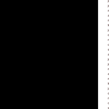
j
a
f
j
a
f