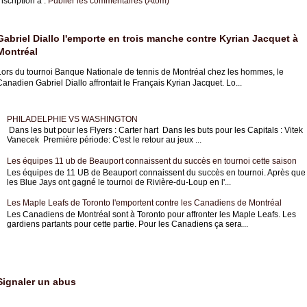
nscription à :
Publier les commentaires (Atom)
Gabriel Diallo l'emporte en trois manche contre Kyrian Jacquet à
Montréal
Lors du tournoi Banque Nationale de tennis de Montréal chez les hommes, le
anadien Gabriel Diallo affrontait le Français Kyrian Jacquet. Lo...
PHILADELPHIE VS WASHINGTON
Dans les but pour les Flyers : Carter hart Dans les buts pour les Capitals : Vitek
Vanecek Première période: C'est le retour au jeux ...
Les équipes 11 ub de Beauport connaissent du succès en tournoi cette saison
Les équipes de 11 UB de Beauport connaissent du succès en tournoi. Après que
les Blue Jays ont gagné le tournoi de Rivière-du-Loup en l'...
Les Maple Leafs de Toronto l'emportent contre les Canadiens de Montréal
Les Canadiens de Montréal sont à Toronto pour affronter les Maple Leafs. Les
gardiens partants pour cette partie. Pour les Canadiens ça sera...
Signaler un abus