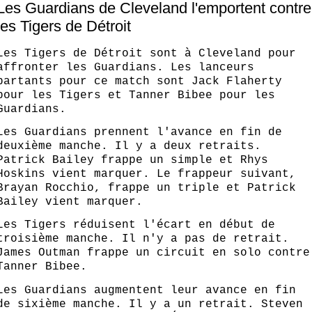
Les Guardians de Cleveland l'emportent contre
les Tigers de Détroit
Les Tigers de Détroit sont à Cleveland pour
affronter les Guardians. Les lanceurs
partants pour ce match sont Jack Flaherty
pour les Tigers et Tanner Bibee pour les
Guardians.
Les Guardians prennent l'avance en fin de
deuxième manche. Il y a deux retraits.
Patrick Bailey frappe un simple et Rhys
Hoskins vient marquer. Le frappeur suivant,
Brayan Rocchio, frappe un triple et Patrick
Bailey vient marquer.
Les Tigers réduisent l'écart en début de
troisième manche. Il n'y a pas de retrait.
James Outman frappe un circuit en solo contre
Tanner Bibee.
Les Guardians augmentent leur avance en fin
de sixième manche. Il y a un retrait. Steven