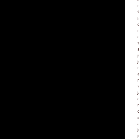
f
j
a
f
j