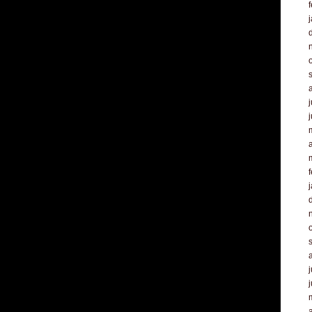
f
j
a
f
j
a