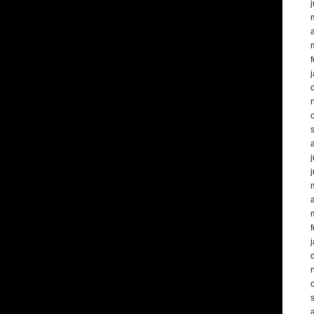
a
f
j
a
f