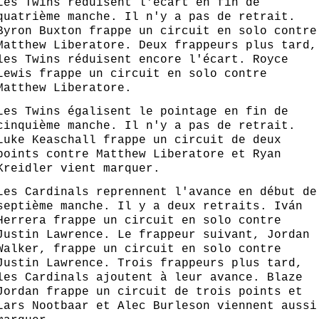
Les Twins réduisent l'écart en fin de
quatrième manche. Il n'y a pas de retrait.
Byron Buxton frappe un circuit en solo contre
Matthew Liberatore. Deux frappeurs plus tard,
les Twins réduisent encore l'écart. Royce
Lewis frappe un circuit en solo contre
Matthew Liberatore.
Les Twins égalisent le pointage en fin de
cinquième manche. Il n'y a pas de retrait.
Luke Keaschall frappe un circuit de deux
points contre Matthew Liberatore et Ryan
Kreidler vient marquer.
Les Cardinals reprennent l'avance en début de
septième manche. Il y a deux retraits. Iván
Herrera frappe un circuit en solo contre
Justin Lawrence. Le frappeur suivant, Jordan
Walker, frappe un circuit en solo contre
Justin Lawrence. Trois frappeurs plus tard,
les Cardinals ajoutent à leur avance. Blaze
Jordan frappe un circuit de trois points et
Lars Nootbaar et Alec Burleson viennent aussi