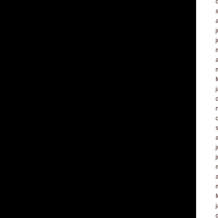
j
a
f
j
a
f