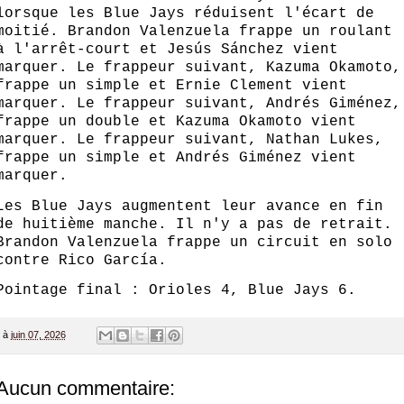
lorsque les Blue Jays réduisent l'écart de
moitié. Brandon Valenzuela frappe un roulant
à l'arrêt-court et Jesús Sánchez vient
marquer. Le frappeur suivant, Kazuma Okamoto,
frappe un simple et Ernie Clement vient
marquer. Le frappeur suivant, Andrés Giménez,
frappe un double et Kazuma Okamoto vient
marquer. Le frappeur suivant, Nathan Lukes,
frappe un simple et Andrés Giménez vient
marquer.
Les Blue Jays augmentent leur avance en fin
de huitième manche. Il n'y a pas de retrait.
Brandon Valenzuela frappe un circuit en solo
contre Rico García.
Pointage final : Orioles 4, Blue Jays 6.
à
juin 07, 2026
Aucun commentaire: