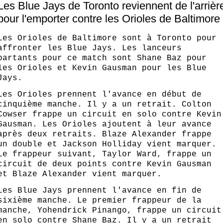
Les Blue Jays de Toronto reviennent de l'arrièr
pour l'emporter contre les Orioles de Baltimore
Les Orioles de Baltimore sont à Toronto pour
affronter les Blue Jays. Les lanceurs
partants pour ce match sont Shane Baz pour
les Orioles et Kevin Gausman pour les Blue
Jays.
Les Orioles prennent l'avance en début de
cinquième manche. Il y a un retrait. Colton
Cowser frappe un circuit en solo contre Kevin
Gausman. Les Orioles ajoutent à leur avance
après deux retraits. Blaze Alexander frappe
un double et Jackson Holliday vient marquer.
Le frappeur suivant, Taylor Ward, frappe un
circuit de deux points contre Kevin Gausman
et Blaze Alexander vient marquer.
Les Blue Jays prennent l'avance en fin de
sixième manche. Le premier frappeur de la
manche, Yohendrick Pinango, frappe un circuit
en solo contre Shane Baz. Il y a un retrait