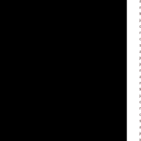
a
f
j
a
f
j