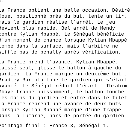
0.
La France obtient une belle occasion. Désiré
Doué, positionné près du but, tente un tir,
mais le gardien réalise l’arrêt. Le jeu
devient plus rapide. Bel arrêt de Mendy
contre Kylian Mbappé. Le Sénégal bénéficie
d’un moment de chance lorsque Kylian Mbappé
tombe dans la surface, mais l’arbitre ne
siffle pas de penalty après vérification.
La France prend l’avance. Kylian Mbappé,
laissé seul, glisse le ballon à gauche du
gardien. La France marque un deuxième but :
Bradley Barcola lobe le gardien qui s’était
avancé. Le Sénégal réduit l’écart : Ibrahim
Mbaye frappe puissamment, le ballon touche
les mains du gardien et entre dans le filet.
La France reprend une avance de deux buts
lorsque Kylian Mbappé marque d’une frappe
dans la lucarne, hors de portée du gardien.
Pointage final : France 3, Sénégal 1.