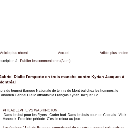
Article plus récent
Accueil
Article plus ancie
nscription à :
Publier les commentaires (Atom)
Gabriel Diallo l'emporte en trois manche contre Kyrian Jacquet à
Montréal
Lors du tournoi Banque Nationale de tennis de Montréal chez les hommes, le
anadien Gabriel Diallo affrontait le Français Kyrian Jacquet. Lo...
PHILADELPHIE VS WASHINGTON
Dans les but pour les Flyers : Carter hart Dans les buts pour les Capitals : Vitek
Vanecek Première période: C'est le retour au jeux ...
Les équipes 11 ub de Beauport connaissent du succès en tournoi cette saison