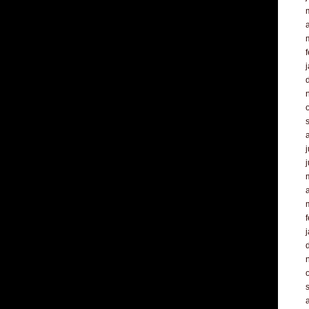
a
f
j
a
f