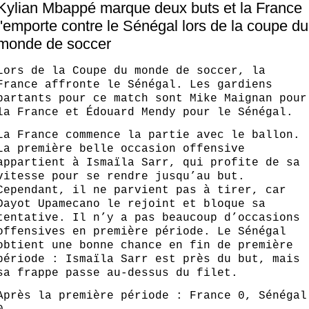
Kylian Mbappé marque deux buts et la France
l'emporte contre le Sénégal lors de la coupe du
monde de soccer
Lors de la Coupe du monde de soccer, la
France affronte le Sénégal. Les gardiens
partants pour ce match sont Mike Maignan pour
la France et Édouard Mendy pour le Sénégal.
La France commence la partie avec le ballon.
La première belle occasion offensive
appartient à Ismaïla Sarr, qui profite de sa
vitesse pour se rendre jusqu’au but.
Cependant, il ne parvient pas à tirer, car
Dayot Upamecano le rejoint et bloque sa
tentative. Il n’y a pas beaucoup d’occasions
offensives en première période. Le Sénégal
obtient une bonne chance en fin de première
période : Ismaïla Sarr est près du but, mais
sa frappe passe au-dessus du filet.
Après la première période : France 0, Sénégal