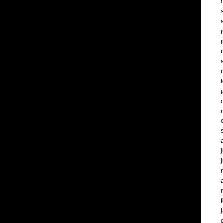
j
a
f
j
a
f