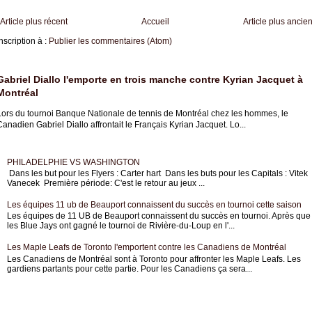
Article plus récent
Accueil
Article plus ancie
nscription à :
Publier les commentaires (Atom)
Gabriel Diallo l'emporte en trois manche contre Kyrian Jacquet à
Montréal
Lors du tournoi Banque Nationale de tennis de Montréal chez les hommes, le
anadien Gabriel Diallo affrontait le Français Kyrian Jacquet. Lo...
PHILADELPHIE VS WASHINGTON
Dans les but pour les Flyers : Carter hart Dans les buts pour les Capitals : Vitek
Vanecek Première période: C'est le retour au jeux ...
Les équipes 11 ub de Beauport connaissent du succès en tournoi cette saison
Les équipes de 11 UB de Beauport connaissent du succès en tournoi. Après que
les Blue Jays ont gagné le tournoi de Rivière-du-Loup en l'...
Les Maple Leafs de Toronto l'emportent contre les Canadiens de Montréal
Les Canadiens de Montréal sont à Toronto pour affronter les Maple Leafs. Les
gardiens partants pour cette partie. Pour les Canadiens ça sera...