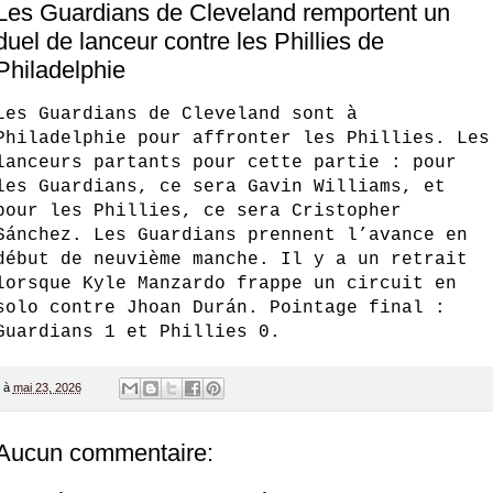
Les Guardians de Cleveland remportent un
duel de lanceur contre les Phillies de
Philadelphie
Les
Guardians de Cleveland
sont à
Philadelphie pour affronter les
Phillies
. Les
lanceurs partants pour cette partie : pour
les Guardians, ce sera Gavin Williams, et
pour les Phillies, ce sera Cristopher
Sánchez. Les Guardians prennent l’avance en
début de neuvième manche. Il y a un retrait
lorsque Kyle Manzardo frappe un circuit en
solo contre Jhoan Durán. Pointage final :
Guardians 1 et Phillies 0.
à
mai 23, 2026
Aucun commentaire: