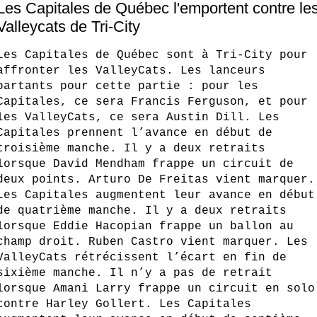
Les Capitales de Québec l'emportent contre le
Valleycats de Tri-City
Les Capitales de Québec sont à Tri‑City pour
affronter les ValleyCats. Les lanceurs
partants pour cette partie : pour les
Capitales, ce sera Francis Ferguson, et pour
les ValleyCats, ce sera Austin Dill. Les
Capitales prennent l’avance en début de
troisième manche. Il y a deux retraits
lorsque David Mendham frappe un circuit de
deux points. Arturo De Freitas vient marquer.
Les Capitales augmentent leur avance en début
de quatrième manche. Il y a deux retraits
lorsque Eddie Hacopian frappe un ballon au
champ droit. Ruben Castro vient marquer. Les
ValleyCats rétrécissent l’écart en fin de
sixième manche. Il n’y a pas de retrait
lorsque Amani Larry frappe un circuit en solo
contre Harley Gollert. Les Capitales