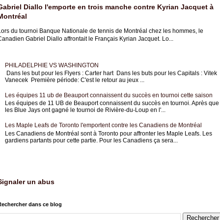
Gabriel Diallo l'emporte en trois manche contre Kyrian Jacquet à
Montréal
Lors du tournoi Banque Nationale de tennis de Montréal chez les hommes, le
anadien Gabriel Diallo affrontait le Français Kyrian Jacquet. Lo...
PHILADELPHIE VS WASHINGTON
Dans les but pour les Flyers : Carter hart Dans les buts pour les Capitals : Vitek
Vanecek Première période: C'est le retour au jeux ...
Les équipes 11 ub de Beauport connaissent du succès en tournoi cette saison
Les équipes de 11 UB de Beauport connaissent du succès en tournoi. Après que
les Blue Jays ont gagné le tournoi de Rivière-du-Loup en l'...
Les Maple Leafs de Toronto l'emportent contre les Canadiens de Montréal
Les Canadiens de Montréal sont à Toronto pour affronter les Maple Leafs. Les
gardiens partants pour cette partie. Pour les Canadiens ça sera...
Signaler un abus
Rechercher dans ce blog