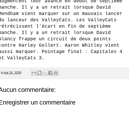
augmentent leur avance en début de septième
manche. Il y a un retrait lorsque David
Mendham vient marquer sur un mauvais lancer
du lanceur des ValleyCats. Les ValleyCats
rétrécissent l’écart en fin de septième
manche. Il y a un retrait lorsque David
Glancy frappe un circuit de deux points
contre Harley Gollert. Aaron Whitley vient
aussi marquer. Pointage final : Capitales 4
et ValleyCats 3.
à
mai 16, 2026
Aucun commentaire:
Enregistrer un commentaire