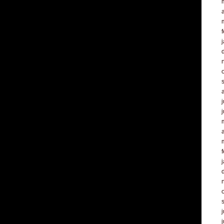
a
f
j
a
f
j