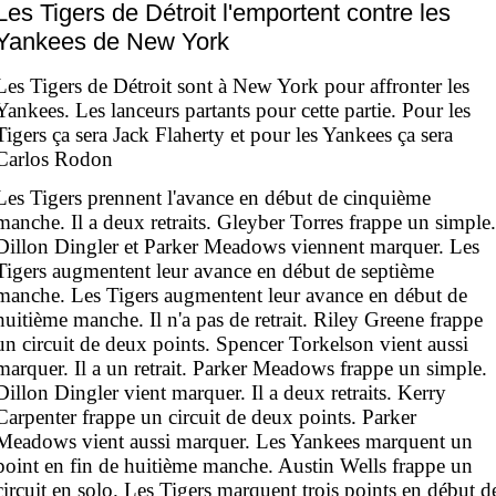
Les Tigers de Détroit l'emportent contre les
Yankees de New York
Les Tigers de Détroit sont à New York pour affronter les
Yankees. Les lanceurs partants pour cette partie. Pour les
Tigers ça sera Jack Flaherty et pour les Yankees ça sera
Carlos Rodon
Les Tigers prennent l'avance en début de cinquième
manche. Il a deux retraits. Gleyber Torres frappe un simple.
Dillon Dingler et Parker Meadows viennent marquer. Les
Tigers augmentent leur avance en début de septième
manche. Les Tigers augmentent leur avance en début de
huitième manche. Il n'a pas de retrait. Riley Greene frappe
un circuit de deux points. Spencer Torkelson vient aussi
marquer. Il a un retrait. Parker Meadows frappe un simple.
Dillon Dingler vient marquer. Il a deux retraits. Kerry
Carpenter frappe un circuit de deux points. Parker
Meadows vient aussi marquer. Les Yankees marquent un
point en fin de huitième manche. Austin Wells frappe un
circuit en solo. Les Tigers marquent trois points en début d