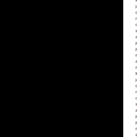
f
j
a
f
j
a