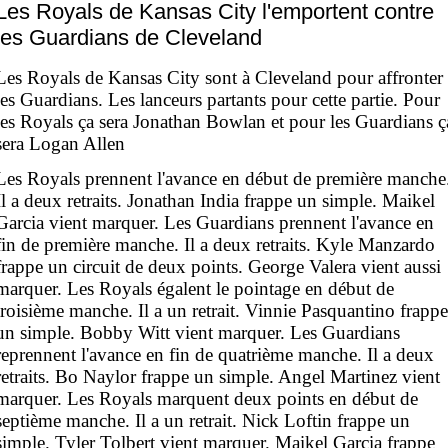
Les Royals de Kansas City l'emportent contre
les Guardians de Cleveland
Les Royals de Kansas City sont à Cleveland pour affronter
les Guardians. Les lanceurs partants pour cette partie. Pour
les Royals ça sera Jonathan Bowlan et pour les Guardians ç
sera Logan Allen
Les Royals prennent l'avance en début de première manche
Il a deux retraits. Jonathan India frappe un simple. Maikel
Garcia vient marquer. Les Guardians prennent l'avance en
fin de première manche. Il a deux retraits. Kyle Manzardo
frappe un circuit de deux points. George Valera vient aussi
marquer. Les Royals égalent le pointage en début de
troisième manche. Il a un retrait. Vinnie Pasquantino frappe
un simple. Bobby Witt vient marquer. Les Guardians
reprennent l'avance en fin de quatrième manche. Il a deux
retraits. Bo Naylor frappe un simple. Angel Martinez vient
marquer. Les Royals marquent deux points en début de
septième manche. Il a un retrait. Nick Loftin frappe un
simple. Tyler Tolbert vient marquer. Maikel Garcia frappe