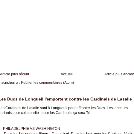
Article plus récent
Accueil
Article plus ancie
nscription à :
Publier les commentaires (Atom)
Les Ducs de Longueil l'emportent contre les Cardinals de Lasalle
es Cardinals de Lasalle sont à Longueuil pour affronter les Ducs. Les lanceurs
artants pour cette partie : pour les Cardinals, ça sera Tri...
PHILADELPHIE VS WASHINGTON
Dans les but pour les Flyers : Carter hart Dans les buts pour les Capitals : Vitek