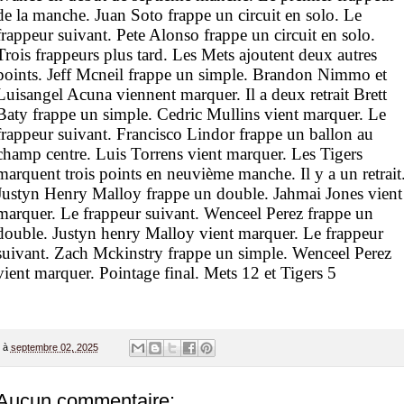
de la manche. Juan Soto frappe un circuit en solo. Le
frappeur suivant. Pete Alonso frappe un circuit en solo.
Trois frappeurs plus tard. Les Mets ajoutent deux autres
points. Jeff Mcneil frappe un simple. Brandon Nimmo et
Luisangel Acuna viennent marquer. Il a deux retrait Brett
Baty frappe un simple. Cedric Mullins vient marquer. Le
frappeur suivant. Francisco Lindor frappe un ballon au
champ centre. Luis Torrens vient marquer. Les Tigers
marquent trois points en neuvième manche. Il y a un retrait
Justyn Henry Malloy frappe un double. Jahmai Jones vient
marquer. Le frappeur suivant. Wenceel Perez frappe un
double. Justyn henry Malloy vient marquer. Le frappeur
suivant. Zach Mckinstry frappe un simple. Wenceel Perez
vient marquer. Pointage final. Mets 12 et Tigers 5
à
septembre 02, 2025
Aucun commentaire: