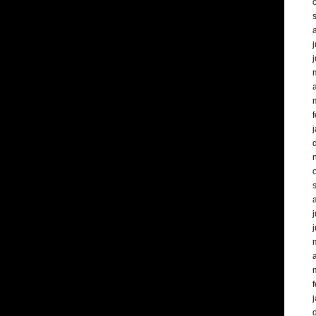
j
a
f
j
a
f