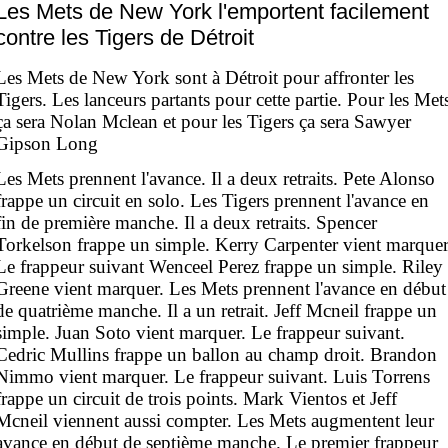
Les Mets de New York l'emportent facilement
contre les Tigers de Détroit
Les Mets de New York sont à Détroit pour affronter les
Tigers. Les lanceurs partants pour cette partie. Pour les Met
ça sera Nolan Mclean et pour les Tigers ça sera Sawyer
Gipson Long
Les Mets prennent l'avance. Il a deux retraits. Pete Alonso
frappe un circuit en solo. Les Tigers prennent l'avance en
fin de première manche. Il a deux retraits. Spencer
Torkelson frappe un simple. Kerry Carpenter vient marquer
Le frappeur suivant Wenceel Perez frappe un simple. Riley
Greene vient marquer. Les Mets prennent l'avance en début
de quatrième manche. Il a un retrait. Jeff Mcneil frappe un
simple. Juan Soto vient marquer. Le frappeur suivant.
Cedric Mullins frappe un ballon au champ droit. Brandon
Nimmo vient marquer. Le frappeur suivant. Luis Torrens
frappe un circuit de trois points. Mark Vientos et Jeff
Mcneil viennent aussi compter. Les Mets augmentent leur
avance en début de septième manche. Le premier frappeur