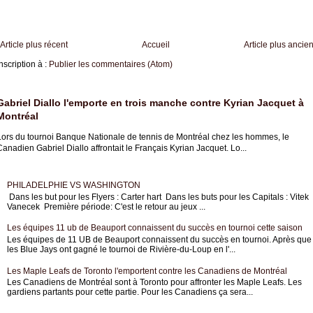
Article plus récent
Accueil
Article plus ancie
nscription à :
Publier les commentaires (Atom)
Gabriel Diallo l'emporte en trois manche contre Kyrian Jacquet à
Montréal
Lors du tournoi Banque Nationale de tennis de Montréal chez les hommes, le
anadien Gabriel Diallo affrontait le Français Kyrian Jacquet. Lo...
PHILADELPHIE VS WASHINGTON
Dans les but pour les Flyers : Carter hart Dans les buts pour les Capitals : Vitek
Vanecek Première période: C'est le retour au jeux ...
Les équipes 11 ub de Beauport connaissent du succès en tournoi cette saison
Les équipes de 11 UB de Beauport connaissent du succès en tournoi. Après que
les Blue Jays ont gagné le tournoi de Rivière-du-Loup en l'...
Les Maple Leafs de Toronto l'emportent contre les Canadiens de Montréal
Les Canadiens de Montréal sont à Toronto pour affronter les Maple Leafs. Les
gardiens partants pour cette partie. Pour les Canadiens ça sera...