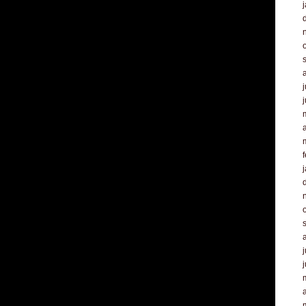
j
a
f
j
a