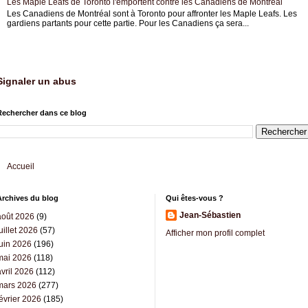
Les Maple Leafs de Toronto l'emportent contre les Canadiens de Montréal
Les Canadiens de Montréal sont à Toronto pour affronter les Maple Leafs. Les
gardiens partants pour cette partie. Pour les Canadiens ça sera...
Signaler un abus
Rechercher dans ce blog
Accueil
Archives du blog
Qui êtes-vous ?
Jean-Sébastien
août 2026
(9)
uillet 2026
(57)
Afficher mon profil complet
juin 2026
(196)
mai 2026
(118)
vril 2026
(112)
mars 2026
(277)
évrier 2026
(185)