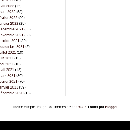
mai 2022
(24)
vril 2022
(12)
mars 2022
(58)
évrier 2022
(56)
janvier 2022
(25)
décembre 2021
(33)
novembre 2021
(30)
octobre 2021
(30)
septembre 2021
(2)
uillet 2021
(18)
juin 2021
(13)
mai 2021
(10)
vril 2021
(13)
mars 2021
(86)
évrier 2021
(70)
janvier 2021
(59)
décembre 2020
(13)
Thème Simple. Images de thèmes de
adamkaz
. Fourni par
Blogger
.