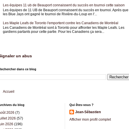
Les équipes 11 ub de Beauport connaissent du succès en tournoi cette saison
Les équipes de 11 UB de Beauport connaissent du succès en tournoi. Après que
les Blue Jays ont gagné le tournoi de Rivière-du-Loup en l'...
Les Maple Leafs de Toronto l'emportent contre les Canadiens de Montréal
Les Canadiens de Montréal sont à Toronto pour affronter les Maple Leafs. Les
gardiens partants pour cette partie. Pour les Canadiens ça sera...
Signaler un abus
Rechercher dans ce blog
Accueil
Archives du blog
Qui êtes-vous ?
Jean-Sébastien
août 2026
(7)
uillet 2026
(57)
Afficher mon profil complet
juin 2026
(196)