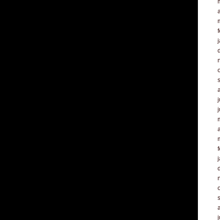
a
f
j
a
f
j