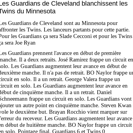
Les Guardians de Cleveland blanchissent les
Twins du Minnesota
Les Guardians de Cleveland sont au Minnesota pour
affronter les Twins. Les lanceurs partants pour cette partie.
Pour les Guardians ça sera Slade Cecconi et pour les Twins
ça sera Joe Ryan
Les Guardians prennent l'avance en début de première
manche. Il a deux retraits. José Ramirez frappe un circuit e
solo. Les Guardians augmentent leur avance en début de
deuxième manche. Il n'a pas de retrait. BO Naylor frappe u
circuit en solo. Il a un retrait. George Valera frappe un
circuit en solo. Les Guardians augmentent leur avance en
début de cinquième manche. Il a un retrait. Daniel
Schneemann frappe un circuit en solo. Les Guardians vont
ajouter un autre point en cinquième manche. Steven Kwan
vole le deuxième but. Brayan Rocchio vient marquer sur
l'erreur du receveur. Les Guardians augmentent leur avance
en début de huitième manche. BO Naylor frappe un circuit
en solo. Pointage final. Guardians 6 et Twins 0