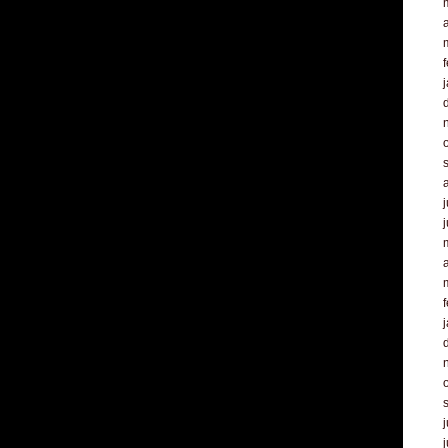
a
f
j
a
f
j