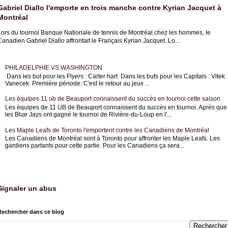
Gabriel Diallo l'emporte en trois manche contre Kyrian Jacquet à
Montréal
Lors du tournoi Banque Nationale de tennis de Montréal chez les hommes, le
anadien Gabriel Diallo affrontait le Français Kyrian Jacquet. Lo...
PHILADELPHIE VS WASHINGTON
Dans les but pour les Flyers : Carter hart Dans les buts pour les Capitals : Vitek
Vanecek Première période: C'est le retour au jeux ...
Les équipes 11 ub de Beauport connaissent du succès en tournoi cette saison
Les équipes de 11 UB de Beauport connaissent du succès en tournoi. Après que
les Blue Jays ont gagné le tournoi de Rivière-du-Loup en l'...
Les Maple Leafs de Toronto l'emportent contre les Canadiens de Montréal
Les Canadiens de Montréal sont à Toronto pour affronter les Maple Leafs. Les
gardiens partants pour cette partie. Pour les Canadiens ça sera...
Signaler un abus
Rechercher dans ce blog