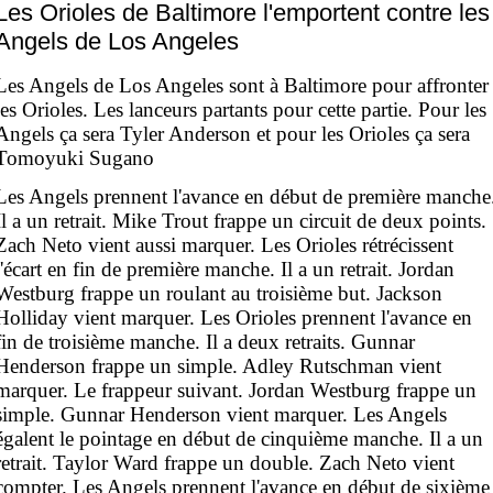
Les Orioles de Baltimore l'emportent contre les
Angels de Los Angeles
Les Angels de Los Angeles sont à Baltimore pour affronter
les Orioles. Les lanceurs partants pour cette partie. Pour les
Angels ça sera Tyler Anderson et pour les Orioles ça sera
Tomoyuki Sugano
Les Angels prennent l'avance en début de première manche
Il a un retrait. Mike Trout frappe un circuit de deux points.
Zach Neto vient aussi marquer. Les Orioles rétrécissent
l'écart en fin de première manche. Il a un retrait. Jordan
Westburg frappe un roulant au troisième but. Jackson
Holliday vient marquer. Les Orioles prennent l'avance en
fin de troisième manche. Il a deux retraits. Gunnar
Henderson frappe un simple. Adley Rutschman vient
marquer. Le frappeur suivant. Jordan Westburg frappe un
simple. Gunnar Henderson vient marquer. Les Angels
égalent le pointage en début de cinquième manche. Il a un
retrait. Taylor Ward frappe un double. Zach Neto vient
compter. Les Angels prennent l'avance en début de sixième