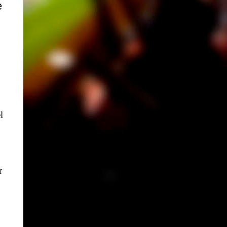
e
l
r