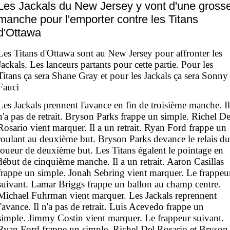
Les Jackals du New Jersey y vont d'une gross
manche pour l'emporter contre les Titans
d'Ottawa
Les Titans d'Ottawa sont au New Jersey pour affronter les
Jackals. Les lanceurs partants pour cette partie. Pour les
Titans ça sera Shane Gray et pour les Jackals ça sera Sonny
Fauci
Les Jackals prennent l'avance en fin de troisième manche. Il
n'a pas de retrait. Bryson Parks frappe un simple. Richel De
Rosario vient marquer. Il a un retrait. Ryan Ford frappe un
roulant au deuxième but. Bryson Parks devance le relais du
joueur de deuxième but. Les Titans égalent le pointage en
début de cinquième manche. Il a un retrait. Aaron Casillas
frappe un simple. Jonah Sebring vient marquer. Le frappeu
suivant. Lamar Briggs frappe un ballon au champ centre.
Michael Fuhrman vient marquer. Les Jackals reprennent
l'avance. Il n'a pas de retrait. Luis Acevedo frappe un
simple. Jimmy Costin vient marquer. Le frappeur suivant.
Ryan Ford frappe un simple. Richel Del Rosario et Bryson