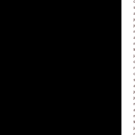
j
a
f
j
a
f