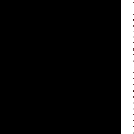
j
a
f
j
a
f