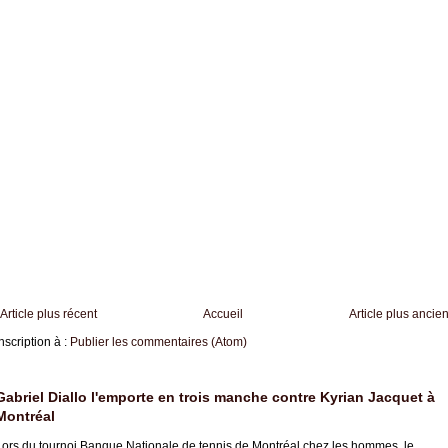
Article plus récent
Accueil
Article plus ancie
nscription à :
Publier les commentaires (Atom)
Gabriel Diallo l'emporte en trois manche contre Kyrian Jacquet à
Montréal
Lors du tournoi Banque Nationale de tennis de Montréal chez les hommes, le