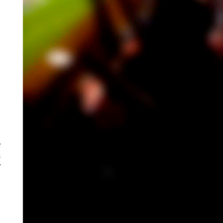
e
a
r