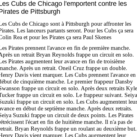
Les Cubs de Chicago l'emportent contre les
Pirates de Pittsburgh
Les Cubs de Chicago sont à Pittsburgh pour affronter les
Pirates. Les lanceurs partants seront. Pour les Cubs ça sera
Colin Rea et pour les Pirates ça sera Paul Skenes
Les Pirates prennent l'avance en fin de première manche.
Après un retrait Bryan Reynolds frappe un circuit en solo.
Les Pirates augmentent leur avance en fin de troisième
manche. Après un retrait. Oneil Cruz frappe un double.
Henry Davis vient marquer. Les Cubs prennent l'avance en
début de cinquième manche. Le premier frappeur Dansby
Swanson frappe un circuit en solo. Après deux retraits Kyl
Tucker frappe un circuit en solo. Le frappeur suivant. Seiy
Suzuki frappe un circuit en solo. Les Cubs augmentent leu
avance en début de septième manche. Après deux retraits.
Seiya Suzuki frappe un circuit de deux points. Les Pirates
rétrécissent l'écart en fin de huitième manche. Il n'a pas de
retrait. Bryan Reynolds frappe un roulant au deuxième but.
Henry Davis vient marquer. Les Cubs augmentent leur