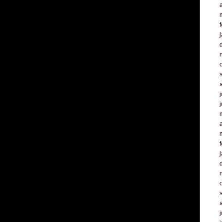
a
f
j
a
f
j