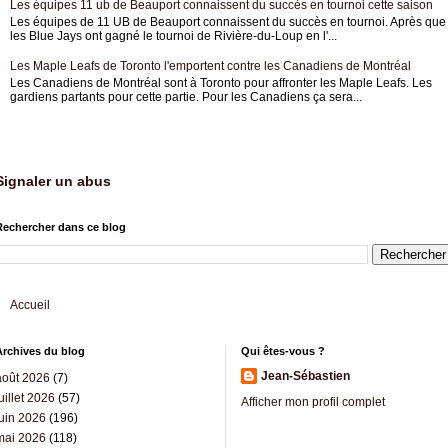
Les équipes 11 ub de Beauport connaissent du succès en tournoi cette saison
Les équipes de 11 UB de Beauport connaissent du succès en tournoi. Après que
les Blue Jays ont gagné le tournoi de Rivière-du-Loup en l'...
Les Maple Leafs de Toronto l'emportent contre les Canadiens de Montréal
Les Canadiens de Montréal sont à Toronto pour affronter les Maple Leafs. Les
gardiens partants pour cette partie. Pour les Canadiens ça sera...
Signaler un abus
Rechercher dans ce blog
Accueil
Archives du blog
Qui êtes-vous ?
Jean-Sébastien
août 2026
(7)
uillet 2026
(57)
Afficher mon profil complet
juin 2026
(196)
mai 2026
(118)