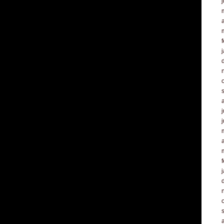
a
f
j
a
f