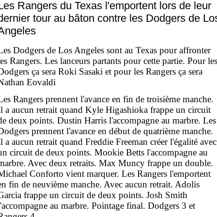
Les Rangers du Texas l'emportent lors de leur
dernier tour au bâton contre les Dodgers de Lo
Angeles
Les Dodgers de Los Angeles sont au Texas pour affronter
les Rangers. Les lanceurs partants pour cette partie. Pour le
Dodgers ça sera Roki Sasaki et pour les Rangers ça sera
Nathan Eovaldi
Les Rangers prennent l'avance en fin de troisième manche.
Il a aucun retrait quand Kyle Higashioka frappe un circuit
de deux points. Dustin Harris l'accompagne au marbre. Les
Dodgers prennent l'avance en début de quatrième manche.
Il a aucun retrait quand Freddie Freeman créer l'égalité avec
un circuit de deux points. Mookie Betts l'accompagne au
marbre. Avec deux retraits. Max Muncy frappe un double.
Michael Conforto vient marquer. Les Rangers l'emportent
en fin de neuvième manche. Avec aucun retrait. Adolis
Garcia frappe un circuit de deux points. Josh Smith
l'accompagne au marbre. Pointage final. Dodgers 3 et
Rangers 4