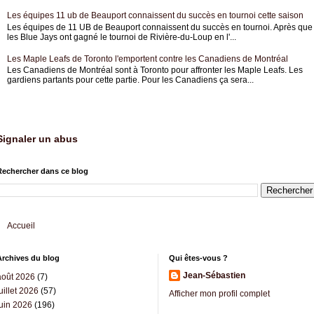
Les équipes 11 ub de Beauport connaissent du succès en tournoi cette saison
Les équipes de 11 UB de Beauport connaissent du succès en tournoi. Après que
les Blue Jays ont gagné le tournoi de Rivière-du-Loup en l'...
Les Maple Leafs de Toronto l'emportent contre les Canadiens de Montréal
Les Canadiens de Montréal sont à Toronto pour affronter les Maple Leafs. Les
gardiens partants pour cette partie. Pour les Canadiens ça sera...
Signaler un abus
Rechercher dans ce blog
Accueil
Archives du blog
Qui êtes-vous ?
Jean-Sébastien
août 2026
(7)
uillet 2026
(57)
Afficher mon profil complet
juin 2026
(196)