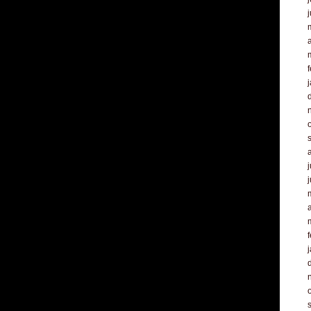
a
f
j
a
f