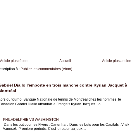
Article plus récent
Accueil
Article plus ancie
nscription à :
Publier les commentaires (Atom)
Gabriel Diallo l'emporte en trois manche contre Kyrian Jacquet à
Montréal
Lors du tournoi Banque Nationale de tennis de Montréal chez les hommes, le
anadien Gabriel Diallo affrontait le Français Kyrian Jacquet. Lo...
PHILADELPHIE VS WASHINGTON
Dans les but pour les Flyers : Carter hart Dans les buts pour les Capitals : Vitek
Vanecek Première période: C'est le retour au jeux ...