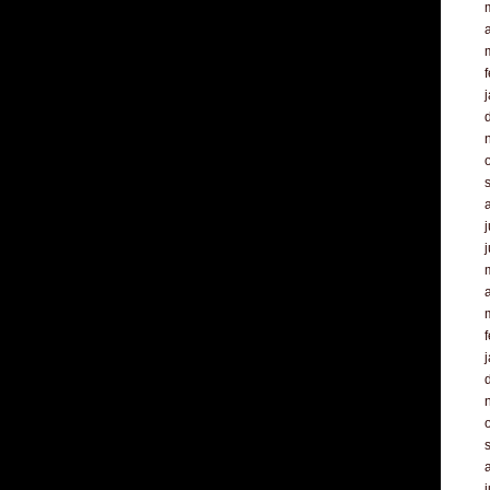
a
f
j
a
f
j