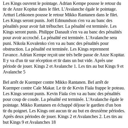
Les Kings ouvrent le pointage. Adrian Kempe pousse le retour du
tir de Anze Kopitar dans le filet. L'Avalanche égale le pointage.
Artturi Lehkonen pousse le retour Mikko Rantanen dans le filet.
Les Kings seront punis. Joël Edmundson s'en va au banc des
pénalités pour avoir fait trébucher. La pénalité est terminée. Les
Kings seront punis. Philippe Danault s'en va au banc des pénalités
pour avoir accroché. La pénalité est terminée. L'Avalanche sera
puni. Nikola Kovalenko s'en va au banc des pénalités pour
obstruction. La pénalité est terminée. Les Kings reprennent
l'avance. Adrian Kempe reçoit une très belle passe de Anze Kopitar.
Il y va d'un tir sur réception et tir dans un but vide. Après une
période de jouer. Kings 2 et Avalanche 1. Les tirs au but Kings 9 et
Avalanche 5
Bel arrêt de Kuemper contre Mikko Rantanen. Bel arrêt de
Kuemper contre Cale Makar. Le tir de Kevin Fiala frappe le poteau.
Les Kings seront punis. Kevin Fiala s'en va au banc des pénalités
pour coup de coude. La pénalité est terminée. L'Avalanche égale le
pointage. Mikko Rantanen en échappé déjoue le gardien d'un bon
tir du poignet. Les Kings ont aucun tir au but en deuxième périodes.
Après deux périodes de jouer. Kings 2 et Avalanches 2. Les tirs au
but Kings 9 et Avalanches 18