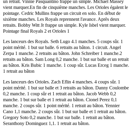
un retrait. Vinnie Pasquantino frappe un simple. Michael Massey
vient marquer.En fin de cinquième manches. Les Orioles égalent le
pointage. Cedric Mullins frappe un circuit en solo. En début de
sixième manches. Les Royals reprennent l'avance. Après deux
retraits. Bobby Witt Jr frappe un simple. Kyle Isbel vient marquer.
Pointage final Royals 2 et Orioles 1
Les lanceurs des Royals. Seth Lugo 4.1 manches. 5 coups sûr. 1
point mérité. 1 but sur balle. 6 retraits au bâton. 1 circuit. Angel
Zerpa 1 manche. 2 retraits au bâton. John Schreiber 1 manche.2
retraits au bâton. Sam Long 0,2 manche. 1 but sur balle et un retrait
au bâton. Kris Bubic 1 manche. 1 coup sûr. Lucas Erceg 1 manche.
1 retrait au bâton
Les lanceurs des Orioles. Zach Eflin 4 manches. 4 coups sûr. 1
point mérité. 1 but sur balle et 3 retraits au bâton. Danny Coulombe
0,2 manche. 1 coup sûr et 1 retrait au bâton. Jacob Webb 0,2
manche. 1 but sur balle et 1 retrait au bâton. Cionel Perez 0,1
manche. 2 coups sûr. 1 point mérité. 1 retrait au bâton. Yennier
Cano 1,1 manche. 2 coups sûr. 1 but sur balle et 1 retrait au bâton.
Gregory Soto 0,2 manche. 1 but sur balle. 1 retrait au bâton.
Seranthony Dominguez 1,1. 1 retrait au bâton.