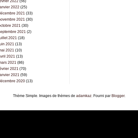
évrier 2022
(56)
janvier 2022
(25)
décembre 2021
(33)
novembre 2021
(30)
octobre 2021
(30)
septembre 2021
(2)
uillet 2021
(18)
juin 2021
(13)
mai 2021
(10)
vril 2021
(13)
mars 2021
(86)
évrier 2021
(70)
janvier 2021
(59)
décembre 2020
(13)
Thème Simple. Images de thèmes de
adamkaz
. Fourni par
Blogger
.