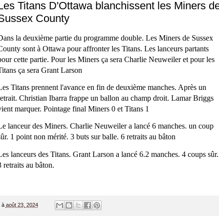
Les Titans D'Ottawa blanchissent les Miners d
Sussex County
Dans la deuxième partie du programme double. Les Miners de Sussex
County sont à Ottawa pour affronter les Titans. Les lanceurs partants
pour cette partie. Pour les Miners ça sera Charlie Neuweiler et pour les
Titans ça sera Grant Larson
Les Titans prennent l'avance en fin de deuxième manches. Après un
retrait. Christian Ibarra frappe un ballon au champ droit. Lamar Briggs
vient marquer. Pointage final Miners 0 et Titans 1
Le lanceur des Miners. Charlie Neuweiler a lancé 6 manches. un coup
sûr. 1 point non mérité. 3 buts sur balle. 6 retraits au bâton
Les lanceurs des Titans. Grant Larson a lancé 6.2 manches. 4 coups sûr.
3 retraits au bâton.
à
août 23, 2024