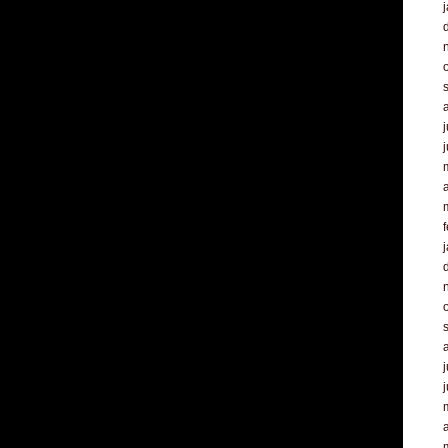
j
a
f
j
a