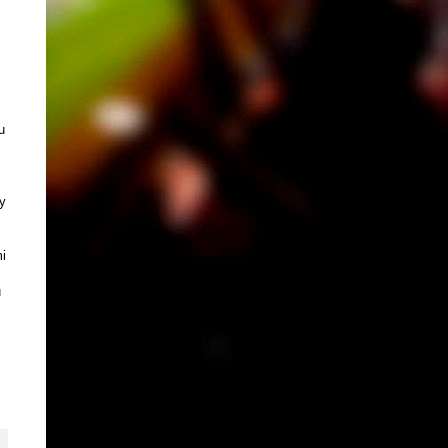
u
y
i
u