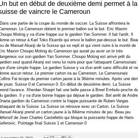
Un but en début de deuxième demi permet à la
suisse de vaincre le Cameroun
Dans une partie de la coupe du monde de soccer. La Suisse affrontera le
Cameroun. Le Cameroun obtient le premier ballon sur le but. Eric Maxim
Choupo Moting y va d'une frappe sur le gardien Yan Sommer. Il fait l'arrêt. Il
donne un retour à Karl Toko Ekambi qui envoi le ballon par-dessus le but. Bea
jeu de Manuel Akanji de la Suisse qui se repli et qui vient nuire à la monté de
Eric Maxim Choupo Moting du Cameroun qui aurait pu avoir un tir très
dangereux sur son gardien Yan Sommer. Choupo Moting est arrivé prêt du
gardien seul quand Akanji est venu lui nuire pour que l'attaquant Camerounais 
aye d'une simple frappe. Le gardien Suisse y va d'un arrêt sans difficulté et ne
donne aucun retour. Le premier carton ira au Cameroon. Le Camerounais
Collins Fai écope du premier carton jaune à la 36ième minutes. Après une dem
de jouer. Suisse 0 et Cameroun 0. En début de deuxième demi. La Suisse
prend l'avance. Xherdan Shaqiri fait une belle passe à Breel Embolo proche d
du gardien. Il y va d'une bonne frappe qui déjoue le gardien. Bel arrêt de Andre
Onana gardien du Cameroun contre la frappe puissante de Ruben Vargas
attaquant de la Suisse. La Suisse se retrouve avec un Carton. Le Suisse
Manuel Akanji prend un carton jaune à la 84ième minutes de jeu. Beau jeu
défensif de Jean Charles Castelletto qui bloque la puissante frappe de Haris
Seferovic. Pointage final Suisse 1 et Cameroun 0