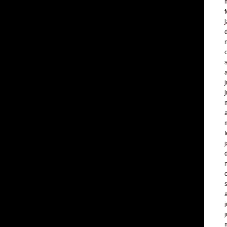
f
j
a
f
j