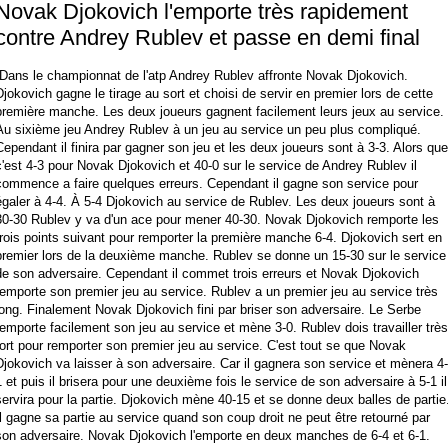
Novak Djokovich l'emporte très rapidement
contre Andrey Rublev et passe en demi final
Dans le championnat de l'atp Andrey Rublev affronte Novak Djokovich.
Djokovich gagne le tirage au sort et choisi de servir en premier lors de cette
première manche. Les deux joueurs gagnent facilement leurs jeux au service.
Au sixième jeu Andrey Rublev à un jeu au service un peu plus compliqué.
Cependant il finira par gagner son jeu et les deux joueurs sont à 3-3. Alors que
c'est 4-3 pour Novak Djokovich et 40-0 sur le service de Andrey Rublev il
commence a faire quelques erreurs. Cependant il gagne son service pour
égaler à 4-4. À 5-4 Djokovich au service de Rublev. Les deux joueurs sont à
30-30 Rublev y va d'un ace pour mener 40-30. Novak Djokovich remporte les
trois points suivant pour remporter la première manche 6-4. Djokovich sert en
premier lors de la deuxième manche. Rublev se donne un 15-30 sur le service
de son adversaire. Cependant il commet trois erreurs et Novak Djokovich
remporte son premier jeu au service. Rublev a un premier jeu au service très
long. Finalement Novak Djokovich fini par briser son adversaire. Le Serbe
remporte facilement son jeu au service et mène 3-0. Rublev dois travailler très
fort pour remporter son premier jeu au service. C'est tout se que Novak
Djokovich va laisser à son adversaire. Car il gagnera son service et mènera 4-
1 et puis il brisera pour une deuxième fois le service de son adversaire à 5-1 il
servira pour la partie. Djokovich mène 40-15 et se donne deux balles de partie
Il gagne sa partie au service quand son coup droit ne peut être retourné par
son adversaire. Novak Djokovich l'emporte en deux manches de 6-4 et 6-1.