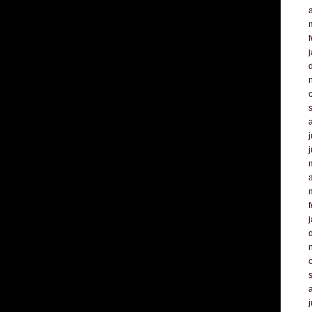
a
f
j
a
f
j