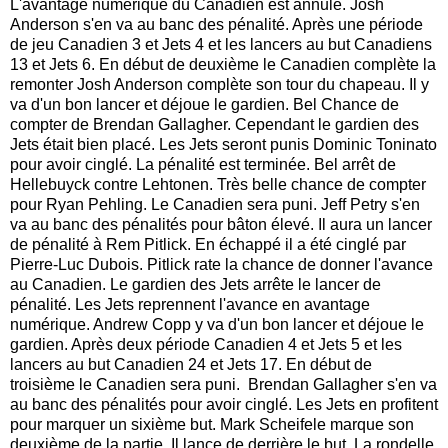
L'avantage numérique du Canadien est annulé. Josh
Anderson s'en va au banc des pénalité. Après une période
de jeu Canadien 3 et Jets 4 et les lancers au but Canadiens
13 et Jets 6. En début de deuxième le Canadien complète la
remonter Josh Anderson complète son tour du chapeau. Il y
va d'un bon lancer et déjoue le gardien. Bel Chance de
compter de Brendan Gallagher. Cependant le gardien des
Jets était bien placé. Les Jets seront punis Dominic Toninato
pour avoir cinglé. La pénalité est terminée. Bel arrêt de
Hellebuyck contre Lehtonen. Très belle chance de compter
pour Ryan Pehling. Le Canadien sera puni. Jeff Petry s'en
va au banc des pénalités pour bâton élevé. Il aura un lancer
de pénalité à Rem Pitlick. En échappé il a été cinglé par
Pierre-Luc Dubois. Pitlick rate la chance de donner l'avance
au Canadien. Le gardien des Jets arrête le lancer de
pénalité. Les Jets reprennent l'avance en avantage
numérique. Andrew Copp y va d'un bon lancer et déjoue le
gardien. Après deux période Canadien 4 et Jets 5 et les
lancers au but Canadien 24 et Jets 17. En début de
troisième le Canadien sera puni. Brendan Gallagher s'en va
au banc des pénalités pour avoir cinglé. Les Jets en profitent
pour marquer un sixième but. Mark Scheifele marque son
deuxième de la partie. Il lance de derrière le but. La rondelle