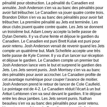
pénalité pour obstruction. La pénalité du Canadien est
annulée. Josh Anderson s'en va au banc des pénalités pour
avoir fait trébucher. Le Canadien va jouer quatre contre trois.
Brandon Dillon s'en va au banc des pénalités pour avoir fait
trébucher. La première pénalité au Jets est terminée. Les
deux clubs jouent quatre contre quatre. Les Jets se donnent
un troisième but. Adam Lowry accepte la belle passe de
Dylan Demelo. Il y va d'une feinte et déjoue le gardien du
Canadien. Le Canadien est puni Brett Kulak est puni pour
avoir retenu. Josh Anderson venait de revenir quand les Jets
compte un quatrième but. Mark Scheifele accepte une très
belle passe de Kyle Conner. Il y va d'un lancer sur réception
et déjoue le gardien. Le Canadien compte un premier but
Josh Anderson lance vers le but et surprend le gardien des
Jets. Les Jets seront punis. Josh Morrisey s'en va au banc
des pénalités pour avoir accrocher. Le Canadien profite de
cet avantage numérique pour couper l'avance de moitier.
Josh Anderson prend le retour de lancer de Cole Caufield.
Le pointage est de 4-2. Le Canadien réduit l'écart à un but
Artturi Lehtonen s'en va seul devant le gardien. Il le déjoue
entre les deux jambes. Les Jets seront punis. Nathan
beaulieu s'en va au banc des pénalités pour avoir retenu.