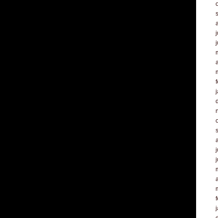
j
a
f
j
a
f