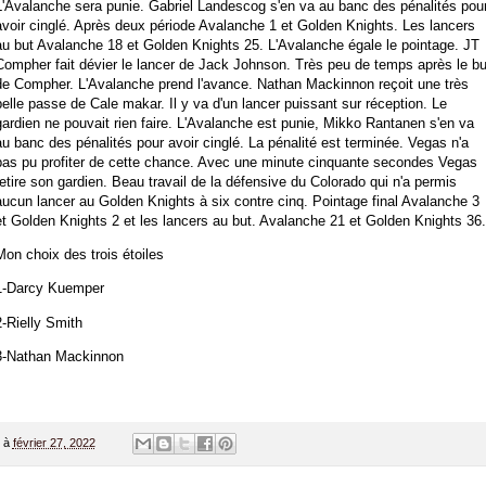
L'Avalanche sera punie. Gabriel Landescog s'en va au banc des pénalités pou
avoir cinglé. Après deux période Avalanche 1 et Golden Knights. Les lancers
au but Avalanche 18 et Golden Knights 25. L'Avalanche égale le pointage. JT
Compher fait dévier le lancer de Jack Johnson. Très peu de temps après le bu
de Compher. L'Avalanche prend l'avance. Nathan Mackinnon reçoit une très
belle passe de Cale makar. Il y va d'un lancer puissant sur réception. Le
gardien ne pouvait rien faire. L'Avalanche est punie, Mikko Rantanen s'en va
au banc des pénalités pour avoir cinglé. La pénalité est terminée. Vegas n'a
pas pu profiter de cette chance. Avec une minute cinquante secondes Vegas
retire son gardien. Beau travail de la défensive du Colorado qui n'a permis
aucun lancer au Golden Knights à six contre cinq. Pointage final Avalanche 3
et Golden Knights 2 et les lancers au but. Avalanche 21 et Golden Knights 36
Mon choix des trois étoiles
1-Darcy Kuemper
2-Rielly Smith
3-Nathan Mackinnon
à
février 27, 2022