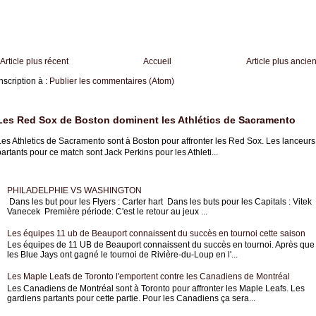
Article plus récent
Accueil
Article plus ancie
nscription à :
Publier les commentaires (Atom)
Les Red Sox de Boston dominent les Athlétics de Sacramento
Les Athletics de Sacramento sont à Boston pour affronter les Red Sox. Les lanceurs
artants pour ce match sont Jack Perkins pour les Athleti...
PHILADELPHIE VS WASHINGTON
Dans les but pour les Flyers : Carter hart Dans les buts pour les Capitals : Vitek
Vanecek Première période: C'est le retour au jeux ...
Les équipes 11 ub de Beauport connaissent du succès en tournoi cette saison
Les équipes de 11 UB de Beauport connaissent du succès en tournoi. Après que
les Blue Jays ont gagné le tournoi de Rivière-du-Loup en l'...
Les Maple Leafs de Toronto l'emportent contre les Canadiens de Montréal
Les Canadiens de Montréal sont à Toronto pour affronter les Maple Leafs. Les
gardiens partants pour cette partie. Pour les Canadiens ça sera...