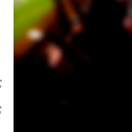
n
y
e
t