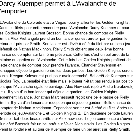
Darcy Kuemper permet à L'Avalanche de
l'emporter
L'Avalanche du Colorado était à Végas pour y affronter les Golden Knights.
Dans les filets pour cette rencontre pour l'Avalanche Darcy Kuemper et pour
les Golden Knights Laurent Brossoit. Bonne chance de compter de Rielly
Smith. Alex Pietrangelo prend un bon lancer qui est arrêter par le gardien le
retour est pris par Smith. Son lancer est dévié à côté du filet par un beau jeu
défensif de Nathan Mackinnon. Rielly Smith obtient une deuxième bonne
chance de compter sur la même présence. Cette fois c'est un bel arrêt de la
mitaine du gardien de l'Avalanche. Cette fois Les Golden Knights profitent de
cette chance de compter pour prendre l'avance. Chandler Stevenson en
échappée déjoue le gardien entre les deux jambes. Les Golden Knights seront
punis. Keegan Kolesar est puni pour avoir accroché. Bel arrêt de Kuemper sur
Nicolas Roy. La pénalité était finie mais le joueur n'était pas rendu à sa positio
lors que l'Avalanche égale le pointage. Alex Newhook repère Andre Burakovsk
seul. Il y va d'un bon lancer qui déjoue le gardien.Les Golden Knights
reprennent l'avance. Jonathan Marchessault reçoit une belle passe de Rielly
Smith. Il y va d'un lancer sur réception qui déjoue le gardien. Belle chance de
compter de Nathan Mackinnon. Cependant son tir est à côté du filet. Après un
période de jeu Avalanche 1 et Golden Knights 2. En deuxième période Lauren
Brossoit fait deux beaux arrêts sur Alex newhook. Le jeu commence à s'ouvrir
d'un côté Brossoit fait un bel arrêt sur Valeri Nichushkin. Les Golden Knights
prend la rondelle et au tour de Kuemper de faire un bel arrêt sur Rielly Smith.